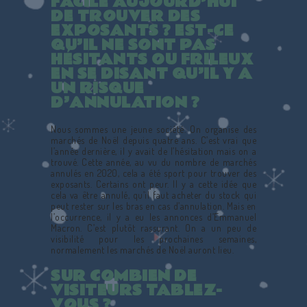
FACILE AUJOURD’HUI
DE TROUVER DES
EXPOSANTS ? EST-CE
QU’IL NE SONT PAS
HÉSITANTS OU FRILEUX
EN SE DISANT QU’IL Y A
UN RISQUE
D’ANNULATION ?
Nous sommes une jeune société. On organise des
marchés de Noël depuis quatre ans. C’est vrai que
l’année dernière, il y avait de l’hésitation mais on a
trouvé. Cette année, au vu du nombre de marchés
annulés en 2020, cela a été sport pour trouver des
exposants. Certains ont peur. Il y a cette idée que
cela va être annulé, qu’il faut acheter du stock qui
peut rester sur les bras en cas d’annulation. Mais en
l’occurrence, il y a eu les annonces d’Emmanuel
Macron. C’est plutôt rassurant. On a un peu de
visibilité pour les prochaines semaines,
normalement les marchés de Noël auront lieu.
SUR COMBIEN DE
VISITEURS TABLEZ-
VOUS ?