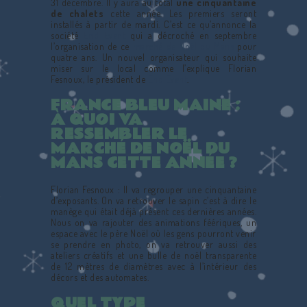
31 décembre. Il y aura au total
une cinquantaine
de chalets
cette année. Les premiers seront
installés à partir de mardi. C’est ce qu’annonce la
société
End Event
qui a décroché en septembre
l’organisation de ce
marché de Noël du Mans
pour
quatre ans. Un nouvel organisateur qui souhaite
miser sur le local comme l’explique Florian
Fesnoux, le président de
End Event
.
FRANCE BLEU MAINE :
À QUOI VA
RESSEMBLER LE
MARCHÉ DE NOËL DU
MANS CETTE ANNÉE ?
Florian Fesnoux : Il va regrouper une cinquantaine
d’exposants. On va retrouver le sapin c’est à dire le
manège qui était déjà présent ces dernières années.
Nous on va rajouter des animations féériques, un
espace avec le père Noël où les gens pourront venir
se prendre en photo, on va retrouver aussi des
ateliers créatifs et une bulle de noël transparente
de 12 mètres de diamètres avec à l’intérieur des
décors et des automates.
QUEL TYPE