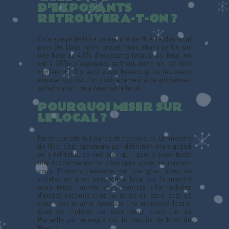
D’EXPOSANTS
RETROUVERA-T-ON ?
On a essayé de faire un marché de Noël le plus local
possible. Dans notre projet, nous étions partis sur
une base de 40% d’exposants locaux. Au final, on
est à 50% d’exposants sarthois donc on est très
content. Et il y aura aussi beaucoup de nouveaux
exposants puisqu’on contrairement à ce qui pouvait
se faire avant on a favorisé le local.
POURQUOI MISER SUR
LE LOCAL ?
Parce que cela fait partie de nos valeurs. Un marché
de Noël s’est éphémère par définition mais quand
on y réfléchit, on voit bien qu’il peut y avoir toute
une économie qui se développe après ce rendez-
vous. Prenons l’exemple du foie gras. Vous en
achetez un à un producteur local sur le marché
mais toute l’année vous pourrez aller acheter
d’autres produits chez lui après s’il est à côté de
chez vous et ainsi favoriser une économie locale.
Quel est l’intérêt de faire venir quelqu’un de
Marseille par exemple sur le marché de Noël du
Mans ?