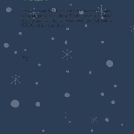
J’espère avoir 5.000 visiteurs par jour en semaine,
sachant que la place de la République est une place
déjà assez vivante. Le week-end, on s’attend à
15.000 visiteurs par jour.
By
le-mans-end
25 janvier 2022
fb
tw
g+
lnkd