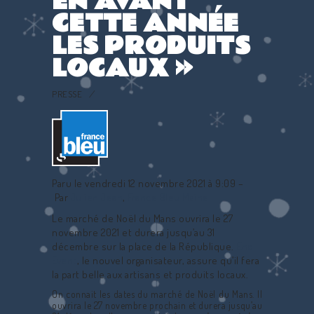
EN AVANT
CETTE ANNÉE
LES PRODUITS
LOCAUX »
PRESSE
Paru le vendredi 12 novembre 2021 à 9:09
–
Par
Julien Jean
,
France Bleu Maine
Le marché de Noël du Mans ouvrira le 27
novembre 2021 et durera jusqu’au 31
décembre sur la place de la République.
End
Event
, le nouvel organisateur, assure qu’il fera
la part belle aux artisans et produits locaux.
On connait les dates du marché de Noël du Mans. Il
ouvrira le 27 novembre prochain et durera jusqu’au