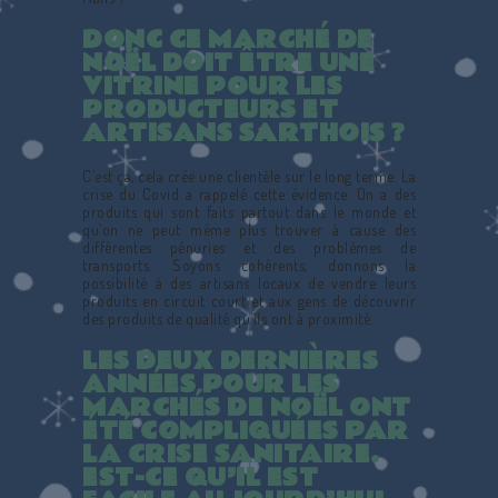
DONC CE MARCHÉ DE
NOËL DOIT ÊTRE UNE
VITRINE POUR LES
PRODUCTEURS ET
ARTISANS SARTHOIS ?
C’est ça, cela crée une clientèle sur le long terme. La
crise du Covid a rappelé cette évidence. On a des
produits qui sont faits partout dans le monde et
qu’on ne peut même plus trouver à cause des
différentes pénuries et des problèmes de
transports. Soyons cohérents, donnons la
possibilité à des artisans locaux de vendre leurs
produits en circuit court et aux gens de découvrir
des produits de qualité qu’ils ont à proximité.
LES DEUX DERNIÈRES
ANNÉES POUR LES
MARCHÉS DE NOËL ONT
ÉTÉ COMPLIQUÉES PAR
LA CRISE SANITAIRE.
EST-CE QU’IL EST