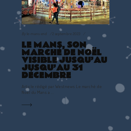
By
le-mans-end
2 septembre 2023
LE MANS, SON
MARCHÉ DE NOËL
VISIBLE JUSQU’AU
JUSQU’AU 31
DÉCEMBRE
Article rédigé par Westnews Le marché de
Noël du Mans a