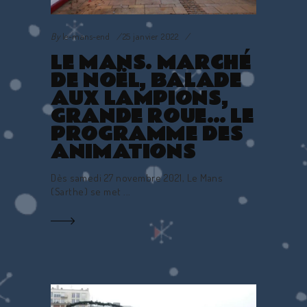
By
le-mans-end
25 janvier 2022
LE MANS. MARCHÉ
DE NOËL, BALADE
AUX LAMPIONS,
GRANDE ROUE… LE
PROGRAMME DES
ANIMATIONS
Dès samedi 27 novembre 2021, Le Mans
(Sarthe) se met