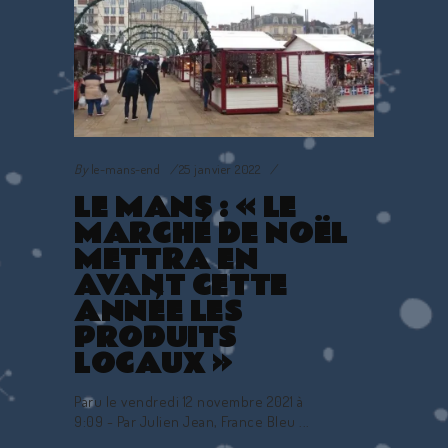
By
le-mans-end
25 janvier 2022
LE MANS : « LE
MARCHÉ DE NOËL
METTRA EN
AVANT CETTE
ANNÉE LES
PRODUITS
LOCAUX »
Paru le vendredi 12 novembre 2021 à
9:09 - Par Julien Jean, France Bleu