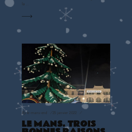
la
By
le-mans-end
25 janvier 2022
LE MANS. TROIS
BONNES RAISONS