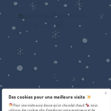
By
le-mans-end
25 janvier 2022
fb
tw
g+
lnkd
Des cookies pour une meilleure visite
Pour une visite aussi douce qu’un chocolat chaud
, nous
utilisons des cookies afin d’améliorer votre expérience et de