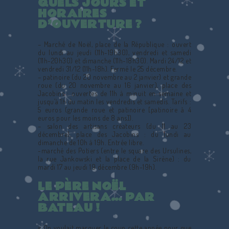
QUELS JOURS ET
HORAIRES
D’OUVERTURE ?
– Marché de Noël, place de la République : ouvert
du lundi au jeudi (11h-19h30), vendredi et samedi
(11h-20h30) et dimanche (11h-18h30). Mardi 24/12 et
vendredi 31/12 (11h-18h). Fermé le 25 décembre.
– patinoire (du 20 novembre au 2 janvier) et grande
roue (du 20 novembre au 16 janvier), place des
Jacobins : ouvertes de 11h à minuit en semaine et
jusqu’à 1h du matin les vendredis et samedis. Tarifs :
5 euros (grande roue et patinoire [patinoire à 4
euros pour les moins de 8 ans]).
– salon des artisans créateurs (du 11 au 23
décembre), place des Jacobins : du lundi au
dimanche de 10h à 19h. Entrée libre.
-marché des Potiers (entre le square des Ursulines,
la rue Jankowski et la place de la Sirène) : du
mardi 17 au jeudi 19 décembre (9h-19h).
LE PÈRE NOËL
ARRIVERA… PAR
BATEAU !
« On voulait marquer le coup cette année pour que