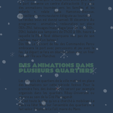
le port devienne un centre d’attractivité. Il y aura
des animations tournées vers les familles et les
enfants », relate Lydia Hamonou-Boiroux,
conseillère communautaire déléguée au tourisme.
Le rendez-vous est donné samedi 18 décembre. Au
programme : animations, restauration sur place
(16h-21h), tatouages/maquillage/jeux en bois (16h-
20h), balade aux lampions de 17h30 à 18h, heure à
laquelle le Père Noël débarquera non pas de son
traîneau mais d’un bateau !
Dès 18h, Le Concert de feu des Commandos Percu
embrasera le port avec percussions et jeu avec le
feu. Le départ se fera en déambulation avec un final
fixe sur l’Île aux Planches.
DES ANIMATIONS DANS
PLUSIEURS QUARTIERS
Les conseils de quartiers de la ville mettent en place
des animations sur cette période festive. Pour la
première fois, des événements seront par exemple
organisés dans les quartiers Ribay-Université ou
encore au sein de la Cité Plantagenêt.
« C’est toute la ville qu’on a cherché à mobiliser. Le
Mans va fêter Noël sur l’ensemble des quartiers », a
fait valoir Stéphane Le Foll, maire du Mans.