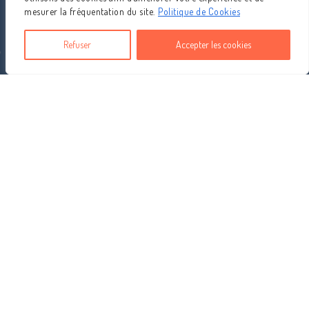
mesurer la fréquentation du site.
Politique de Cookies
Refuser
Accepter les cookies
SUIVEZ-NOUS
Instagram
Facebook
Place de la République 72100 LE MANS
| du 22 novembre au 28
décembre 2025